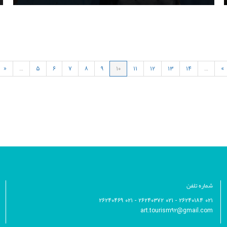
«
…
۵
۶
۷
۸
۹
۱۰
۱۱
۱۲
۱۳
۱۴
…
»
شماره تلفن
۰۲۱ ۲۶۲۴۰۱۸۴ - ۰۲۱ ۲۶۲۴۰۳۷۲ - ۰۲۱ ۲۶۲۴۰۴۶۹
art.tourism۹۲@gmail.com