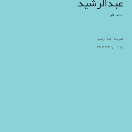
عبدالرشید
صاحب اثر :
هنرمند: عبدالرشید
ابعاد اثر: ۲۳×۳۵.۵