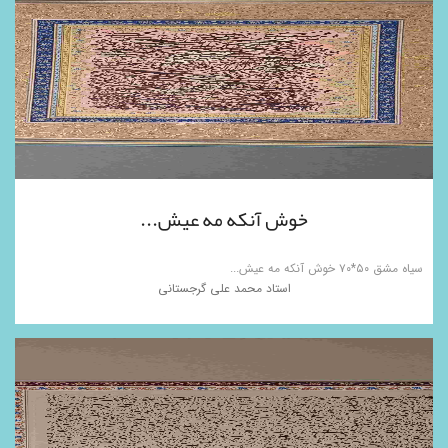
خوش آنکه مه عیش...
سیاه مشق ۵۰*۷۰ خوش آنکه مه عیش...
استاد محمد علی گرجستانی