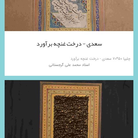
سعدی - درخت غنچه برآورد
چلیپا ۵۰*۷۰ سعدی - درخت غنچه برآورد
استاد محمد علی گرجستانی