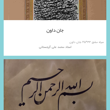
جان داون
سیاه مشق ۳۳*۴۵ جان داون
استاد محمد علی گرجستانی