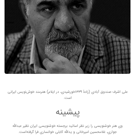
علی اشرف صندوق آبادی
(زادهٔ ۱۳۳۹خورشیدی، در ایلام) هنرمند خوش‌نویس ایرانی
است.
پیشینه
وی هنر خوشنویسی را زیر نظر اساتید برجسته خوشنویسی ایران نظیر عبدالله
جواری، غلامحسین امیرخانی و یدالله کابلی خوانساری فرا گرفته‌است.