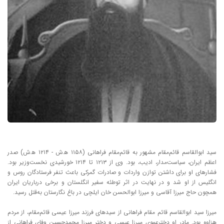
سید ابوالقاسم قائم‌مقام مشهور به قائم‌مقام فراهانی (۱۱۵۸ ه‍.ش - ۱۲۱۴ ه‍.ش) صدر
اعظم ایران، سیاست‌مدار، ادیب، بود. وی از ۱۲۱۳ تا ۱۲۱۴ خورشیدی نخست‌وزیر بود.
فشارهای او برای داشتن توازن واردات و صادرات گمرکی باعث تنفر فرستادگان روس و
انگلیس از او شد و در نهایت در اثر توطئه سفیر انگلستان و برخی درباریان ایران
همچون حاج میرزا آقاسی و میرزا ابوالحسن خان ایلچی در باغ نگارستان به‌قتل رسید.
میرزا سید ابوالقاسم قائم مقام فراهانی از سیدهای فرزند میرزا عیسی قائم‌مقام، از مردم
هزاوه بود. مادر او دخترعموی میرزا عیسی و دختر میرزا محمدحسین وفای فراهانی از