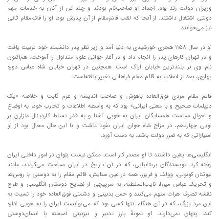
وزیران دولت زند بود. اجداد او صاحب‌نام بودند و چند تن از آنان به خدمات مهم
دولتی اشتغال داشتند. از آنجا که لقب قائم‌مقام از آن پدرش بود، او را قائم‌مقام ثانی
نیز می‌خوانند.
او در سال ۱۱۵۸ هجری خورشیدی به دنیا آمد و زیر نظر پدر دانشمند خود تربیت یافت
و در تهران کارهای پدر را انجام داد و در آغاز جوانی علوم متداول را آموخت. هم‌اکنون
نام وی بر بلندترین خیابان اراک است. همچنین در تهران خیابان شاه عباس دوره
پهلوی، بعد از انقلاب به قائم مقام فراهانی تغییر یافته‌است.
قائم مقام مردی فوق‌العاده باهوش و صاحب اندیشه و عزم ثابت و خلاصه «یک
دیپلمات صحیح و با معنی ایرانی» بود که به واسطه اطلاعات و تجارب خود، به اوضاع
و احوال سیاست همسایگان ایران به خوبی آشنا و به قدر تسلط کاردینال مازارن بر
لویی چهاردهم، در مزاج شاه جوان ایران نفوذ داشت و با این حال محال بود از او
امتیازاتی که به ضرر دولت باشد، به دست آورد.
انگلیسی‌ها یقین داشتند تا او مصدر کار است، ممکن نیست بتوان در امور داخلی ایران
رخنه کرد. نویسندگان بریتانیایی، که در آن تاریخ در ایران سیاحت می‌کردند، مانند
لیوتنان کونولی، وولف و فریزر، همه در عین ستایش، قائم مقام را به دوستی با روس‌ها
و تحریک عباس میرزا، نایب‌السلطنه، به سرپیچی از نصایح دوستان انگلیسی و طرح
نقشه تصرف هرات متهم می‌کنند و حس بدبینی و دشمنی فوق‌العاده خود را نسبت به
این مرد بزرگ، که در آن هنگام تنها کسی بود که می‌توانست ایران را به خوبی اداره
کند، پنهان نمی‌دارند. او نمونهٔ بارز تدبیر و تیزبینی آمیخته با انسان‌دوستی