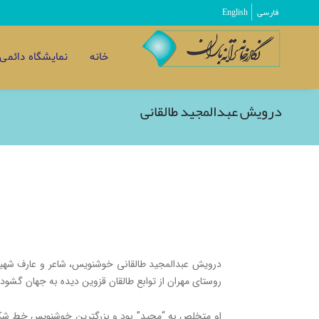
فارسی
English
خانه
نمایشگاه دائمی
درویش عبدالمجید طالقانی
روستای مهران از توابع طالقان قزوین دیده به جهان گشود.
او متخلص به “مجید” بود و بزرگترین خوشنویس خط شکس