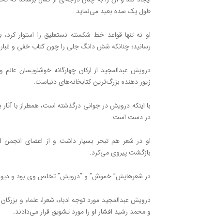
طول یک سده بعید می‌نماید .
او نه تنها قواعد خط شکسته ‌نستعلیق را استوار کرد، ب
رسانید؛ چنانکه شش دانگ جلی را چون کتاب خفی و غبار،
درویش عبدالمجید از ارکان چهارگانه خوشنویسان عالم
زیور دهنده بزرگ‌‌ترین کتابخانه‌های دنیاست.
با اینکه درویش در جوانی درگذشته‌ است، همطراز با آثار 
در دست است.
او در شعر هم تبحر بسیار داشت و از اعضای انجمن ا
بازگشت پیروی می‌کرد.
در شعرهایش” خموش” و “درویش” تخلص وی بود و دیوا
درویش عبدالمجید مورد توجه ادباء، شعرا، علماء و بزرگان ب
و محمد رشید افشار او را مورد تشویق قرار می‌دادند.