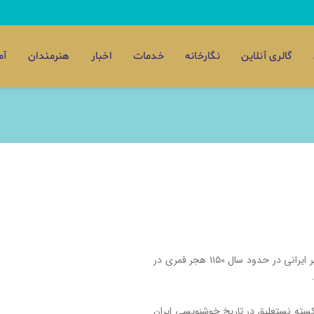
گالری آنلاین
نگارخانه
خدمات
اخبار
هنرمندان
آم
درویش عبدالمجید طالقانی خوشنویس، شاعر و عارف شهیر ایرانی در حدود سال ۱۱۵۰ هجر قمری در
ته ‌نستعلیق در تاریخ خوشنویسی ایران