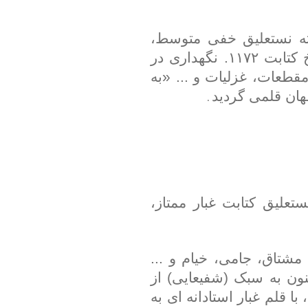
۴/۱۴ خط شکسته نستعلیق خفی متوسط،
۳۲۸ صفحه هر کدام ۱۴ سطر، تاریخ کتابت ۱۱۷۲. نگهداری در
مقطعات، غزلیات و ... «به
هان قلمی گردید
.
ط شکسته نستعلیق کتابت غبار ممتاز،
م، مشتاق، جامی، خیام و ...
ون به سبک (شفیعایی) از
 قلم غبار استادانه ای به