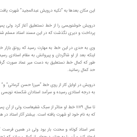
این مکان بعدها به “تکیه درویش عبدالمجید” شهرت یافت
درویش خوشنویسی را از خط نستعلیق آغاز کرد ولی پ
پرداخت و دیری نگذشت که در این مسند استاد مسلم شن
وی به حدی در این خط به مهارت رسید که رونق بازار 
اینکه بعد از او شاگردان و پیروانش به مقام استادی رسید
طور که کمال خط نستعلیق به دست میر عماد صورت گرف
حد کمال رسانید.
درویش در اوایل کار از روی خط “میرزا حسن کرمانی” و” 
به درجه استادی رسیده و سرآمد استادان شکسته ‌نویسی 
تا سال ۱۱۷۹ خط او متاثر از سبک شفیعاست ولی از
که به نام خود او شهرت یافته ‌است. بیشتر آثار استاد در
عمر استاد کوتاه و محنت بار بود ولی در همین فرصت
ایجاد کند و آن را به چنان درجه‌ای از کمال برساند که